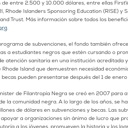
de entre 2.500 y 10.000 dólares, entre ellas First
I, Rhode Islanders Sponsoring Education (RISE) y 
nd Trust. Más información sobre todos los benefici
org
.
rograma de subvenciones, el fondo también ofrec
as a estudiantes negros que estén cursando o pr
e atención sanitaria en una institución acreditada 
e Rhode Island que demuestren necesidad económic
de becas pueden presentarse después del 1 de ener
nister de Filantropía Negra se creó en 2007 para a
e la comunidad negra. A lo largo de los años, se h
illones de dólares en subvenciones y becas. Las su
 apoyar a organizaciones sin ánimo de lucro que p
tutoría a los jóvenes, promueven la historia y los log