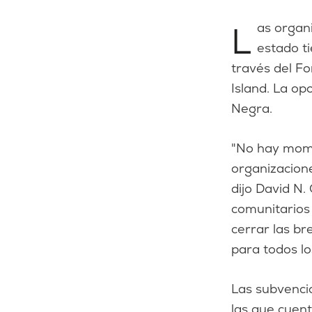
Las organizaciones sin ánimo de lucro que sirven a la comunidad negra del
estado ti
través del F
Island. La op
Negra.
"No hay mome
organizacione
dijo David N.
comunitarios 
cerrar las br
para todos lo
Las subvenci
las que cuen