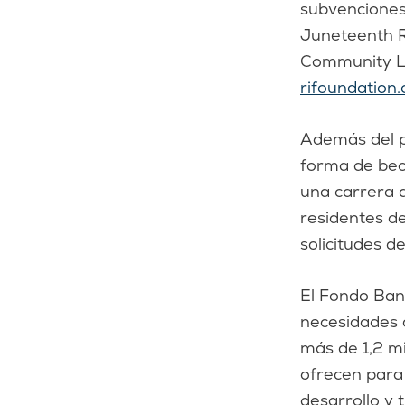
subvenciones 
Juneteenth R
Community La
rifoundation.
Además del p
forma de bec
una carrera d
residentes d
solicitudes 
El Fondo Ban
necesidades d
más de 1,2 m
ofrecen para
desarrollo y 