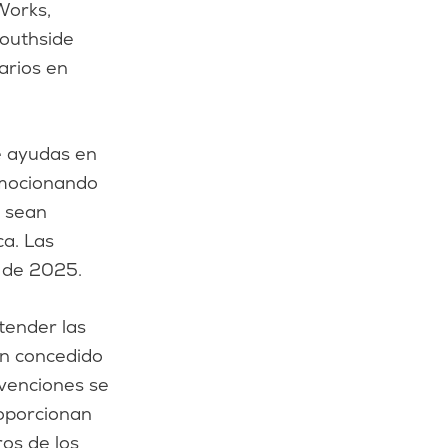
Works,
Southside
arios en
e ayudas en
omocionando
y sean
a. Las
o de 2025.
tender las
an concedido
bvenciones se
roporcionan
ros de los