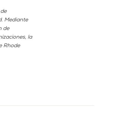
 de
d. Mediante
n de
izaciones, la
de Rhode