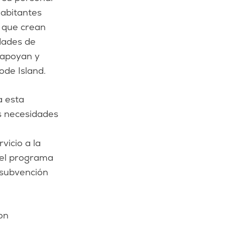
habitantes
 que crean
idades de
y apoyan y
ode Island.
a esta
s necesidades
vicio a la
 el programa
 subvención
.
on