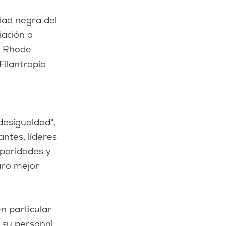
iación a
n Rhode
Filantropía
desigualdad",
antes, líderes
sparidades y
uro mejor
n particular
 su personal