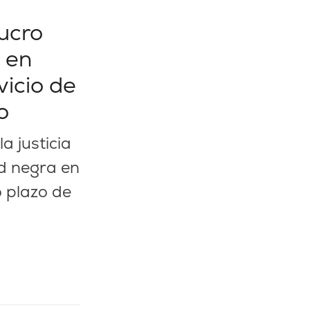
ucro
 en
icio de
o
a justicia
d negra en
o plazo de