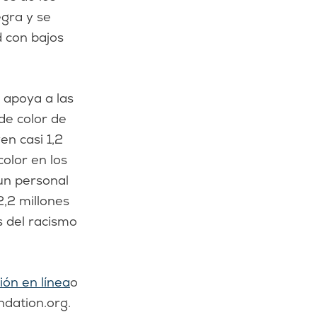
egra y se
d con bajos
 apoya a las
de color de
en casi 1,2
olor en los
 un personal
 2,2 millones
 del racismo
ón en línea
o
ndation.org.