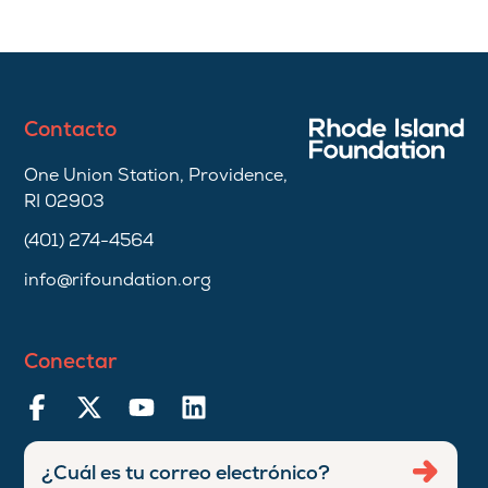
Contacto
One Union Station, Providence,
RI 02903
(401) 274-4564
info@rifoundation.org
Conectar
Ingresar
Envia
dirección