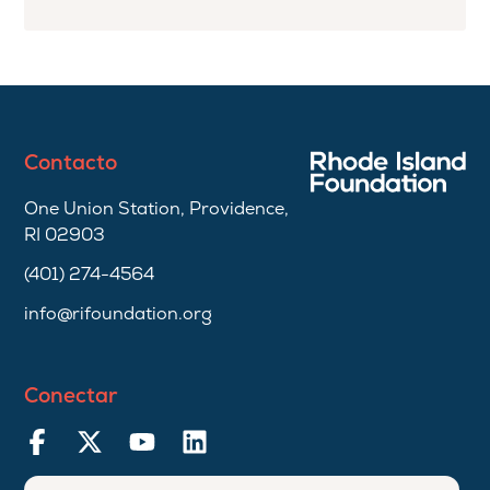
Contacto
One Union Station, Providence,
RI 02903
(401) 274-4564
info@rifoundation.org
Conectar
Ingresar