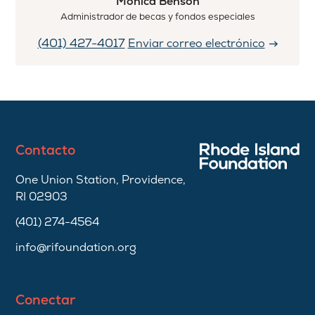
Monica Benson
Administrador de becas y fondos especiales
(401) 427-4017
Enviar correo electrónico
Contacto
One Union Station, Providence,
RI 02903
(401) 274-4564
info@rifoundation.org
Conectar