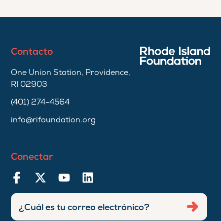
Contacto
One Union Station, Providence,
RI 02903
(401) 274-4564
info@rifoundation.org
Conectar
Ingresar
Envia
dirección