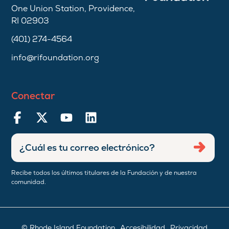
One Union Station, Providence,
RI 02903
(401) 274-4564
info@rifoundation.org
Conectar
Ingresar
Envia
dirección
de
Recibe todos los últimos titulares de la Fundación y de nuestra
correo
comunidad.
electrónico
© Rhode Island Foundation
Accesibilidad
Privacidad