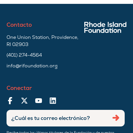
Contacto
One Union Station, Providence,
RI 02903
(401) 274-4564
info@rifoundation.org
Conectar
Ingresar
Envia
dirección
de
Recibe todos los últimos titulares de la Fundación y de nuestra