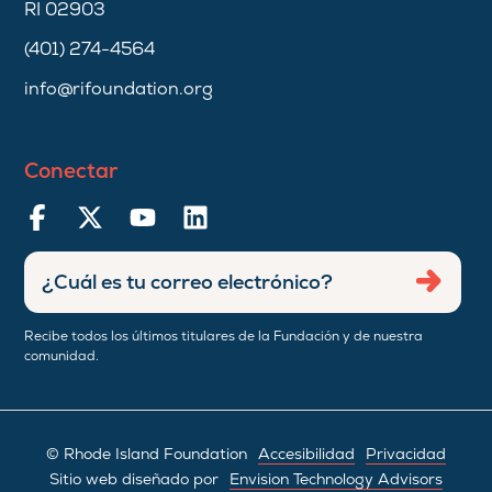
RI 02903
(401) 274-4564
info@rifoundation.org
Conectar
Ingresar
Envia
dirección
de
Recibe todos los últimos titulares de la Fundación y de nuestra
correo
comunidad.
electrónico
© Rhode Island Foundation
Accesibilidad
Privacidad
Sitio web diseñado por
Envision Technology Advisors