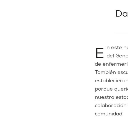
Da
En este número de nuestra revista semestral, conocemos a estudiantes
del Gene
de enfermerí
También escu
estableciero
porque quería
nuestro esta
colaboración 
comunidad.