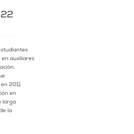
022
en auxiliares
ación.
ue
 en 2011
ción en
 larga
de la