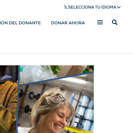
SELECCIONA TU IDIOMA
SIÓN DEL DONANTE
DONAR AHORA
Mostrar
barra
de
búsqued