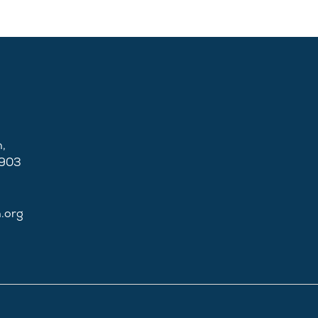
,
2903
n.org