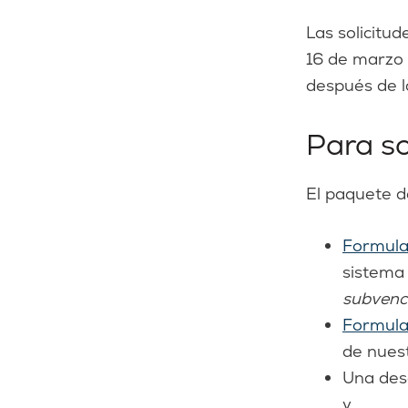
Las solicitud
16 de marzo 
después de la
Para so
El paquete de
Formula
sistema 
subvenci
Formula
de nuest
Una desc
y