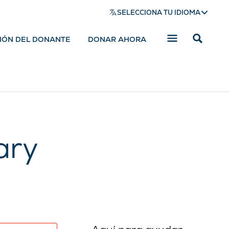
SELECCIONA TU IDIOMA
SIÓN DEL DONANTE
DONAR AHORA
Mostrar
barra
de
búsqued
ary