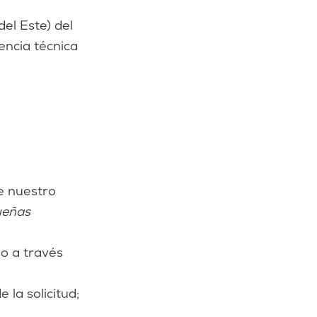
el Este) del
encia técnica
e nuestro
ueñas
o a través
la solicitud;