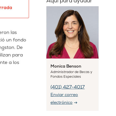
Aquí para ayudar
errada
eron las
ció un fondo
ngston. De
ilizan para
nte a los
Monica Benson
Administrador de Becas y
Fondos Especiales
(401) 427-4017
Enviar correo
electrónico