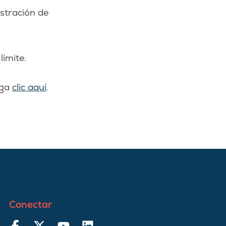
istración de
límite.
aga
clic aquí
.
Conectar