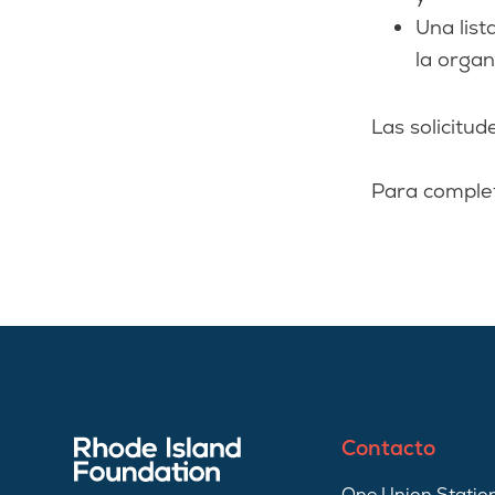
Una list
la organ
Las solicitud
Para complet
Contacto
One Union Station