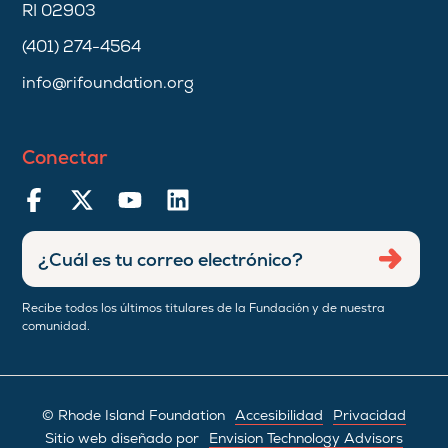
RI 02903
(401) 274-4564
info@rifoundation.org
Conectar
Ingresar
Envia
dirección
de
Recibe todos los últimos titulares de la Fundación y de nuestra
correo
comunidad.
electrónico
© Rhode Island Foundation
Accesibilidad
Privacidad
Sitio web diseñado por
Envision Technology Advisors