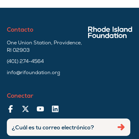
Contacto
One Union Station, Providence,
RI 02903
(401) 274-4564
info@rifoundation.org
Conectar
Ingresar
Envia
dirección
de