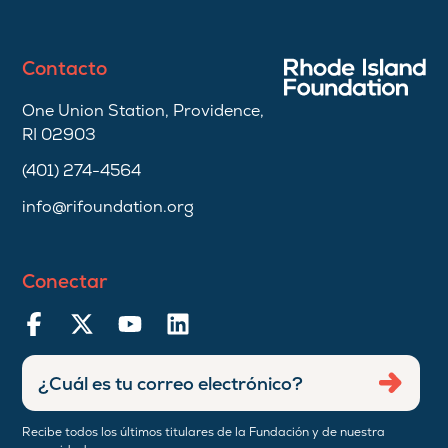
Contacto
One Union Station, Providence,
RI 02903
(401) 274-4564
info@rifoundation.org
Conectar
Ingresar
Envia
dirección
de
Recibe todos los últimos titulares de la Fundación y de nuestra
correo