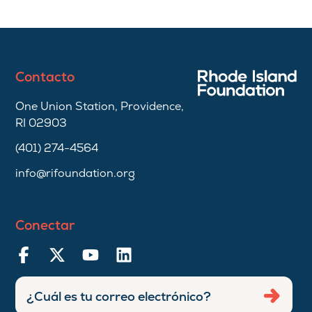
Contacto
One Union Station, Providence,
RI 02903
(401) 274-4564
info@rifoundation.org
Conectar
Ingresar
Envia
dirección