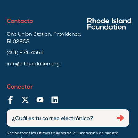
Contacto
One Union Station, Providence,
RI 02903
(401) 274-4564
info@rifoundation.org
Conectar
Ingresar
Envia
dirección
de
Recibe todos los últimos titulares de la Fundación y de nuestra
correo