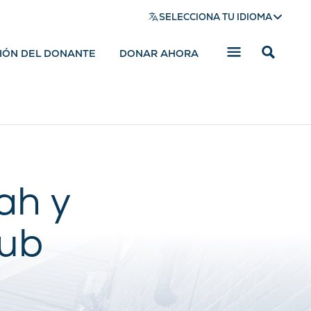
SELECCIONA TU IDIOMA
SIÓN DEL DONANTE
DONAR AHORA
Mostrar
barra
de
búsqued
ah y
lub