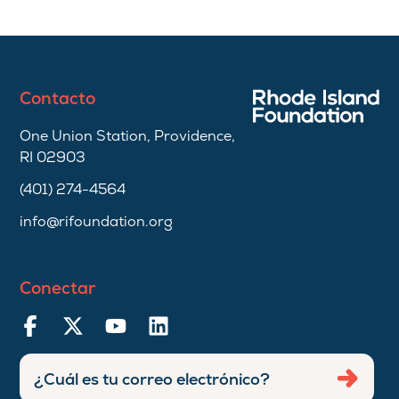
Contacto
One Union Station, Providence,
RI 02903
(401) 274-4564
info@rifoundation.org
Conectar
Ingresar
Envia
dirección