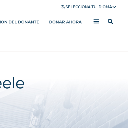
SELECCIONA TU IDIOMA
SIÓN DEL DONANTE
DONAR AHORA
Mostrar
barra
de
búsqued
eele