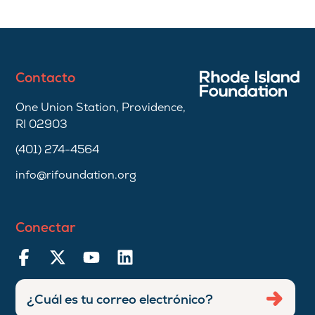
Contacto
One Union Station, Providence,
RI 02903
(401) 274-4564
info@rifoundation.org
Conectar
Ingresar
Envia
dirección