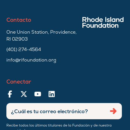
Contacto
One Union Station, Providence,
RI 02903
(401) 274-4564
info@rifoundation.org
Conectar
Ingresar
Envia
dirección
de
Recibe todos los últimos titulares de la Fundación y de nuestra
correo