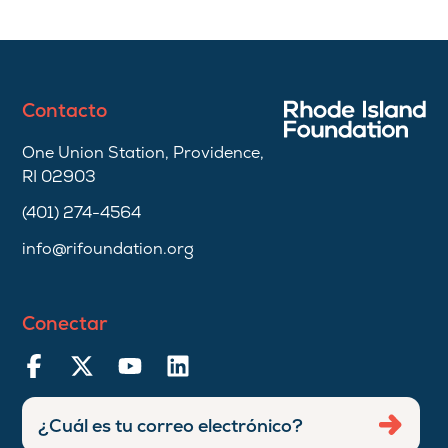
Contacto
One Union Station, Providence,
RI 02903
(401) 274-4564
info@rifoundation.org
Conectar
Ingresar
Envia
dirección