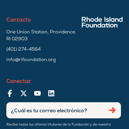
Contacto
One Union Station, Providence,
RI 02903
(401) 274-4564
info@rifoundation.org
Conectar
Ingresar
Envia
dirección
de
Recibe todos los últimos titulares de la Fundación y de nuestra
correo