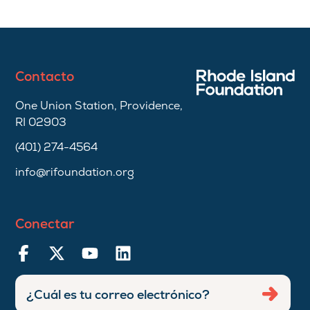
Contacto
One Union Station, Providence,
RI 02903
(401) 274-4564
info@rifoundation.org
Conectar
Ingresar
Envia
dirección