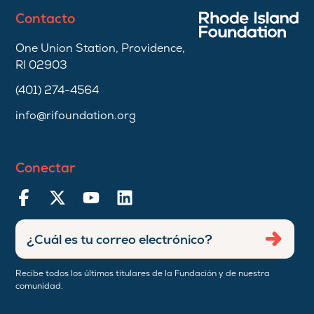
Contacto
One Union Station, Providence,
RI 02903
(401) 274-4564
info@rifoundation.org
Conectar
Ingresar
Envia
dirección
de
Recibe todos los últimos titulares de la Fundación y de nuestra
correo
comunidad.
electrónico