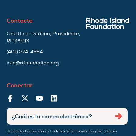
Contacto
One Union Station, Providence,
RI 02903
(401) 274-4564
info@rifoundation.org
Conectar
Ingresar
Envia
dirección
de
Recibe todos los últimos titulares de la Fundación y de nuestra
correo