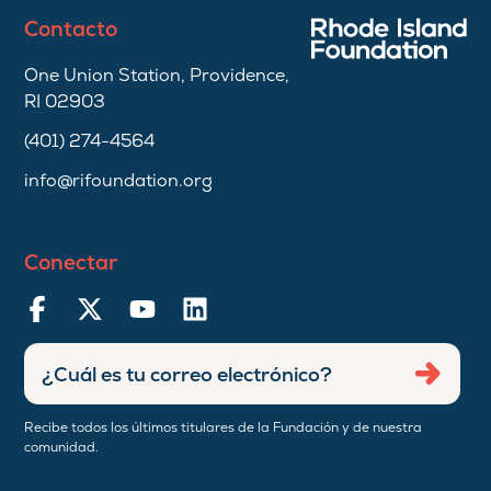
Contacto
One Union Station, Providence,
RI 02903
(401) 274-4564
info@rifoundation.org
Conectar
Ingresar
Envia
dirección
de
Recibe todos los últimos titulares de la Fundación y de nuestra
correo
comunidad.
electrónico