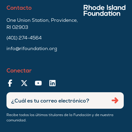
Contacto
One Union Station, Providence,
RI 02903
(401) 274-4564
info@rifoundation.org
Conectar
Ingresar
Envia
dirección
de
Recibe todos los últimos titulares de la Fundación y de nuestra
correo
comunidad.
electrónico