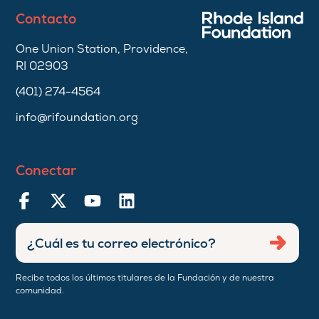
Contacto
One Union Station, Providence,
RI 02903
(401) 274-4564
info@rifoundation.org
Conectar
Ingresar
Envia
dirección
de
Recibe todos los últimos titulares de la Fundación y de nuestra
correo
comunidad.
electrónico