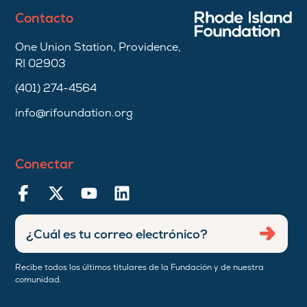
Contacto
One Union Station, Providence,
RI 02903
(401) 274-4564
info@rifoundation.org
Conectar
Ingresar
Envia
dirección
de
Recibe todos los últimos titulares de la Fundación y de nuestra
correo
comunidad.
electrónico