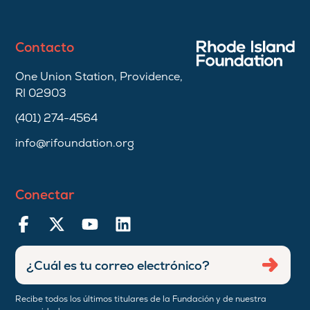
Contacto
One Union Station, Providence,
RI 02903
(401) 274-4564
info@rifoundation.org
Conectar
Ingresar
Envia
dirección
de
Recibe todos los últimos titulares de la Fundación y de nuestra
correo