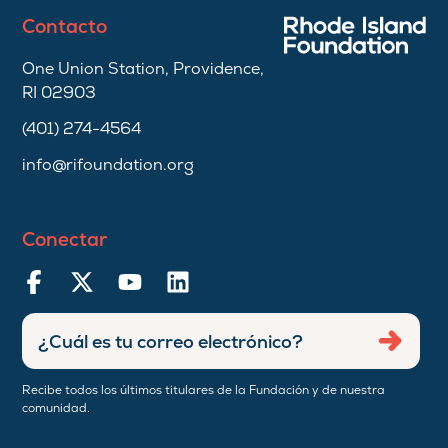
Contacto
One Union Station, Providence,
RI 02903
(401) 274-4564
info@rifoundation.org
Conectar
Ingresar
Envia
dirección
de
Recibe todos los últimos titulares de la Fundación y de nuestra
correo
comunidad.
electrónico