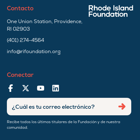
Contacto
One Union Station, Providence,
RI 02903
(401) 274-4564
info@rifoundation.org
Conectar
Ingresar
Envia
dirección
de
Recibe todos los últimos titulares de la Fundación y de nuestra
correo
comunidad.
electrónico