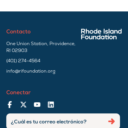
Contacto
One Union Station, Providence,
RI 02903
(401) 274-4564
info@rifoundation.org
Conectar
Ingresar
Envia
dirección