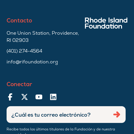
Contacto
One Union Station, Providence,
RI 02903
(401) 274-4564
info@rifoundation.org
Conectar
Ingresar
Envia
dirección
de
Recibe todos los últimos titulares de la Fundación y de nuestra
correo