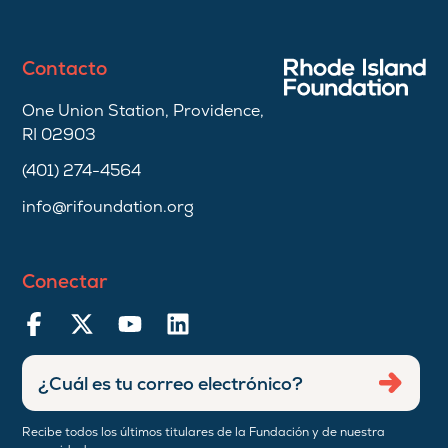
Contacto
One Union Station, Providence,
RI 02903
(401) 274-4564
info@rifoundation.org
Conectar
Ingresar
Envia
dirección
de
Recibe todos los últimos titulares de la Fundación y de nuestra
correo