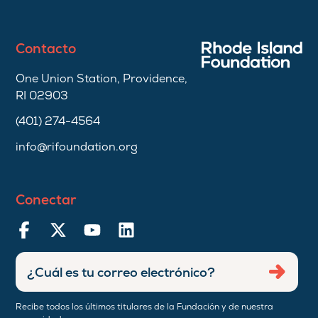
Contacto
One Union Station, Providence,
RI 02903
(401) 274-4564
info@rifoundation.org
Conectar
Ingresar
Envia
dirección
de
Recibe todos los últimos titulares de la Fundación y de nuestra
correo