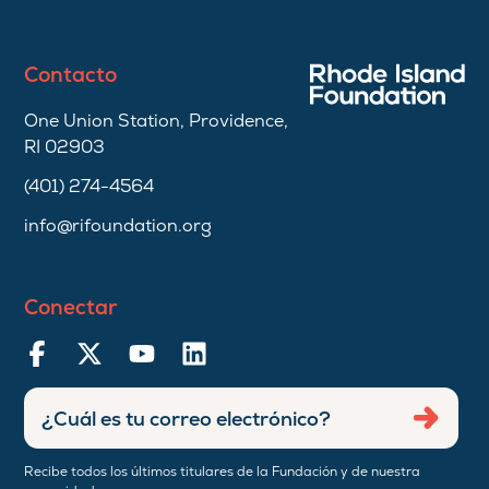
Contacto
One Union Station, Providence,
RI 02903
(401) 274-4564
info@rifoundation.org
Conectar
Ingresar
Envia
dirección
de
Recibe todos los últimos titulares de la Fundación y de nuestra
correo