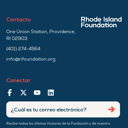
Contacto
One Union Station, Providence,
RI 02903
(401) 274-4564
info@rifoundation.org
Conectar
Ingresar
Envia
dirección
de
Recibe todos los últimos titulares de la Fundación y de nuestra
correo