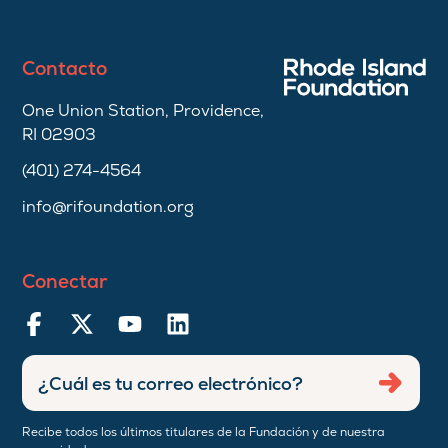
Contacto
One Union Station, Providence,
RI 02903
(401) 274-4564
info@rifoundation.org
Conectar
Ingresar
Envia
dirección
de
Recibe todos los últimos titulares de la Fundación y de nuestra
correo