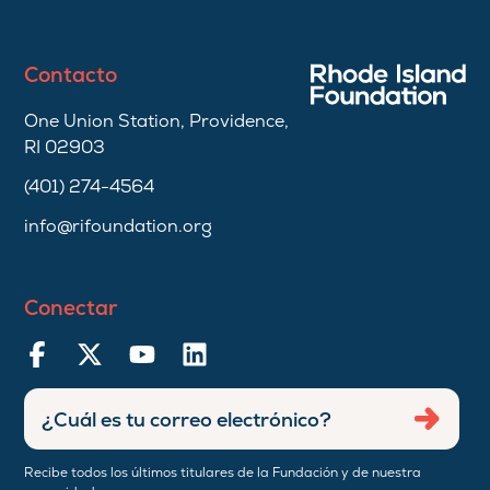
Contacto
One Union Station, Providence,
RI 02903
(401) 274-4564
info@rifoundation.org
Conectar
Ingresar
Envia
dirección
de
Recibe todos los últimos titulares de la Fundación y de nuestra
correo