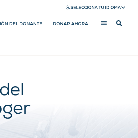
SELECCIONA TU IDIOMA
SIÓN DEL DONANTE
DONAR AHORA
Mostrar
barra
de
búsqued
del
oger