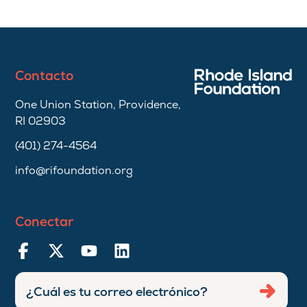
Contacto
One Union Station, Providence,
RI 02903
(401) 274-4564
info@rifoundation.org
Conectar
Ingresar
Envia
dirección