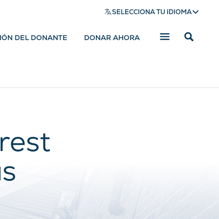
SELECCIONA TU IDIOMA
SIÓN DEL DONANTE
DONAR AHORA
Mostrar
barra
de
búsqued
rest
as