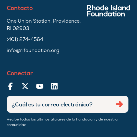
Contacto
One Union Station, Providence,
RI 02903
(401) 274-4564
info@rifoundation.org
Conectar
Ingresar
Envia
dirección
de
Recibe todos los últimos titulares de la Fundación y de nuestra
correo
comunidad.
electrónico