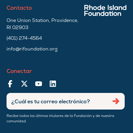
Contacto
One Union Station, Providence,
RI 02903
(401) 274-4564
info@rifoundation.org
Conectar
Ingresar
Envia
dirección
de
Recibe todos los últimos titulares de la Fundación y de nuestra
correo
comunidad.
electrónico