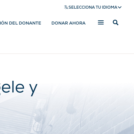
SELECCIONA TU IDIOMA
SIÓN DEL DONANTE
DONAR AHORA
Mostrar
barra
de
búsqued
ele y