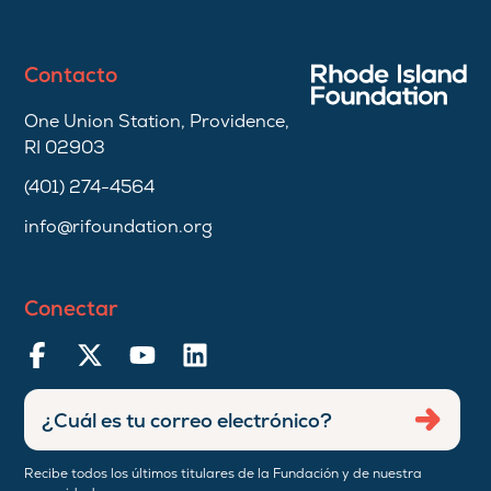
Contacto
One Union Station, Providence,
RI 02903
(401) 274-4564
info@rifoundation.org
Conectar
Ingresar
Envia
dirección
de
Recibe todos los últimos titulares de la Fundación y de nuestra
correo