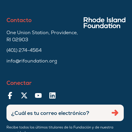
Contacto
One Union Station, Providence,
RI 02903
(401) 274-4564
info@rifoundation.org
Conectar
Ingresar
Envia
dirección
de
Recibe todos los últimos titulares de la Fundación y de nuestra
correo