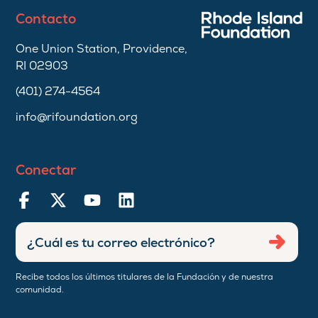
Contacto
One Union Station, Providence,
RI 02903
(401) 274-4564
info@rifoundation.org
Conectar
Ingresar
Envia
dirección
de
Recibe todos los últimos titulares de la Fundación y de nuestra
correo
comunidad.
electrónico