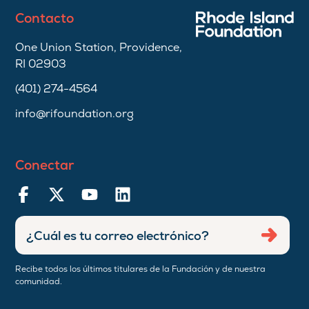
Contacto
One Union Station, Providence,
RI 02903
(401) 274-4564
info@rifoundation.org
Conectar
Ingresar
Envia
dirección
de
Recibe todos los últimos titulares de la Fundación y de nuestra
correo
comunidad.
electrónico